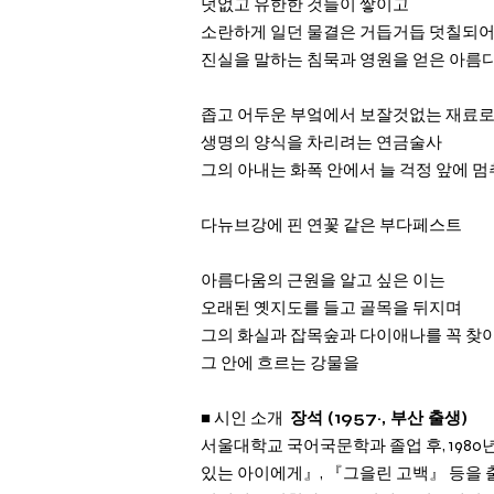
덧없고 유한한 것들이 쌓이고
소란하게 일던 물결은 거듭거듭 덧칠되
진실을 말하는 침묵과 영원을 얻은 아름다
좁고 어두운 부엌에서 보잘것없는 재료
생명의 양식을 차리려는 연금술사
그의 아내는 화폭 안에서 늘 걱정 앞에 
다뉴브강에 핀 연꽃 같은 부다페스트
아름다움의 근원을 알고 싶은 이는
오래된 옛지도를 들고 골목을 뒤지며
그의 화실과 잡목숲과 다이애나를 꼭 찾
그 안에 흐르는 강물을
■ 시인 소개
장석 (1957~, 부산 출생)
서울대학교 국어국문학과 졸업 후, 1980
있는 아이에게』, 『그을린 고백』 등을 출