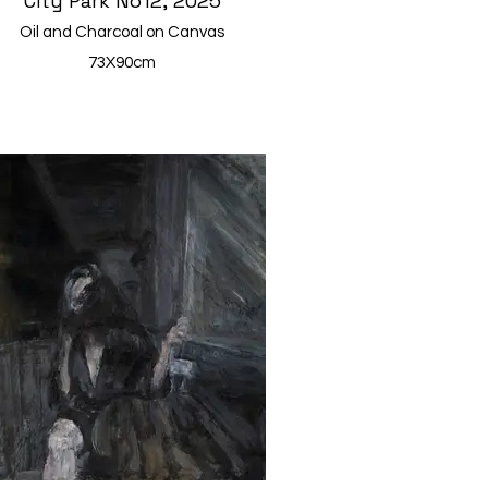
City Park No12, 2025
Oil and Charcoal on Canvas
73X90cm