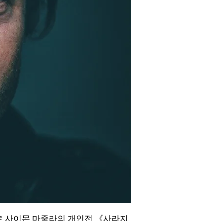
르 사이몬 마줄라의 개인전 《사라지