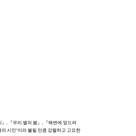
』, 『우리 별의 봄』, 『해변에 엎드려
“불의 시인”이라 불릴 만큼 강렬하고 고요한